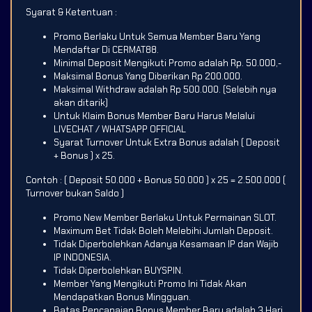
Syarat & Ketentuan :
Promo Berlaku Untuk Semua Member Baru Yang
Mendaftar Di CERMAT88.
Minimal Deposit Mengikuti Promo adalah Rp. 50.000,-
Maksimal Bonus Yang Diberikan Rp 200.000.
Maksimal Withdraw adalah Rp 500.000. (Selebih nya
akan ditarik)
Untuk Klaim Bonus Member Baru Harus Melalui
LIVECHAT / WHATSAPP OFFICIAL
Syarat Turnover Untuk Extra Bonus adalah ( Deposit
+ Bonus ) x 25.
Contoh : ( Deposit 50.000 + Bonus 50.000 ) x 25 = 2.500.000 (
Turnover bukan Saldo )
Promo New Member Berlaku Untuk Permainan SLOT.
Maximum Bet Tidak Boleh Melebihi Jumlah Deposit.
Tidak Diperbolehkan Adanya Kesamaan IP dan Wajib
IP INDONESIA.
Tidak Diperbolehkan BUYSPIN.
Member Yang Mengikuti Promo Ini Tidak Akan
Mendapatkan Bonus Mingguan.
Batas Pencapaian Bonus Member Baru adalah 3 Hari,